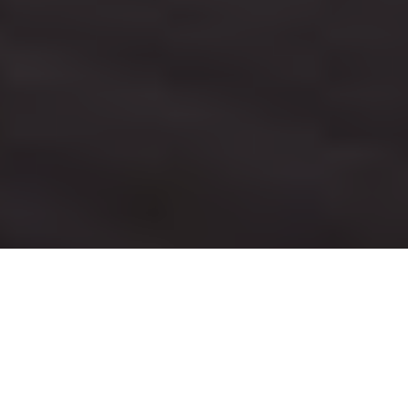
Home
(EN) Issue
(EN) Issue #23
C
uando las grandes ideas son llevadas a cabo por
gente apasionada e innovadora, las mismas se